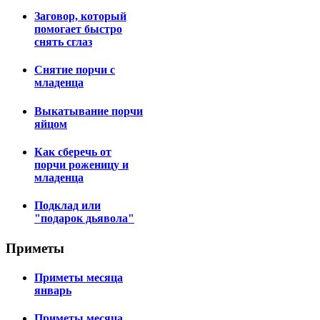
Заговор, который
помогает быстро
снять сглаз
Снятие порчи с
младенца
Выкатывание порчи
яйцом
Как сберечь от
порчи роженицу и
младенца
Подклад или
"подарок дьявола"
Приметы
Приметы месяца
январь
Приметы месяца