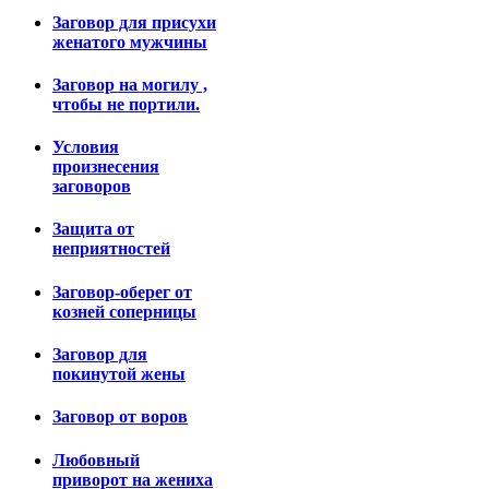
Заговор для присухи
женатого мужчины
Заговор на могилу ,
чтобы не портили.
Условия
произнесения
заговоров
Защита от
неприятностей
Заговор-оберег от
козней соперницы
Заговор для
покинутой жены
Заговор от воров
Любовный
приворот на жениха