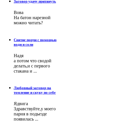
Заговор удачу притянуть
Вова
На батон нарезной
можно читать?
Снятие порчи с помощью
води и соли
Надя
а потом что сводой
делать,и с первого
стакана и ...
Любовный заговор на
томление и скуку по себе
Ядвига
Здравствуйте,у моего
парня в подьезде
появилась ...