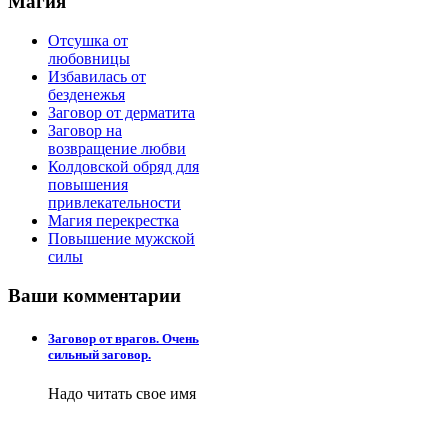
Магия
Отсушка от
любовницы
Избавилась от
безденежья
Заговор от дерматита
Заговор на
возвращение любви
Колдовской обряд для
повышения
привлекательности
Магия перекрестка
Повышение мужской
силы
Ваши
комментарии
Заговор от врагов. Очень
сильный заговор.
Надо читать свое имя