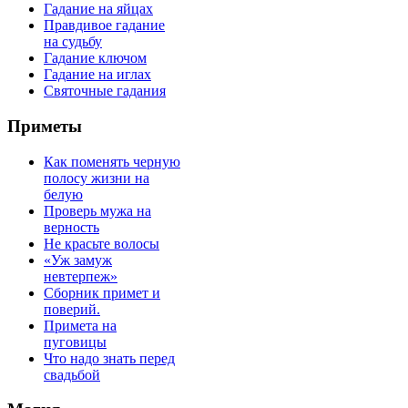
Гадание на яйцах
Правдивое гадание
на судьбу
Гадание ключом
Гадание на иглах
Святочные гадания
Приметы
Как поменять черную
полосу жизни на
белую
Проверь мужа на
верность
Не красьте волосы
«Уж замуж
невтерпеж»
Сборник примет и
поверий.
Примета на
пуговицы
Что надо знать перед
свадьбой