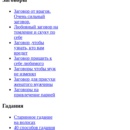
Заговор от врагов.
Очень сильный
заговор.
Любовный заговор на
томление и скуку по
себе
Заговор ,чтобы
узнать, кто вам
вредит
Заговор пришить к
себе любимого
Заговоры чтобы муж
не изменял
Заговор для присухи
женатого мужчины
Заговоры на
привлечение парней
Гадания
Старинное гадание
на волосах
40 способов гадания