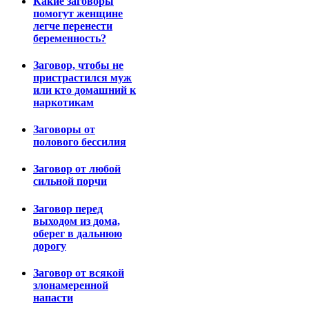
Какие заговоры
помогут женщине
легче перенести
беременность?
Заговор, чтобы не
пристрастился муж
или кто домашний к
наркотикам
Заговоры от
полового бессилия
Заговор от любой
сильной порчи
Заговор перед
выходом из дома,
оберег в дальнюю
дорогу
Заговор от всякой
злонамеренной
напасти