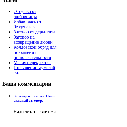
Магия
Отсушка от
любовницы
Избавилась от
безденежья
Заговор от дерматита
Заговор на
возвращение любви
Колдовской обряд для
повышения
привлекательности
Магия перекрестка
Повышение мужской
силы
Ваши
комментарии
Заговор от врагов. Очень
сильный заговор.
Надо читать свое имя