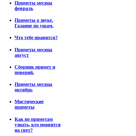
Приметы месяца
февраль
Приметы о звуке.
Гадание по ушам.
Что тебе нравится?
Приметы месяца
август
Сборник примет и
поверий.
Приметы месяца
октябрь
Мистические
приметы
Как по приметам
узнать, кто появится
на свет?