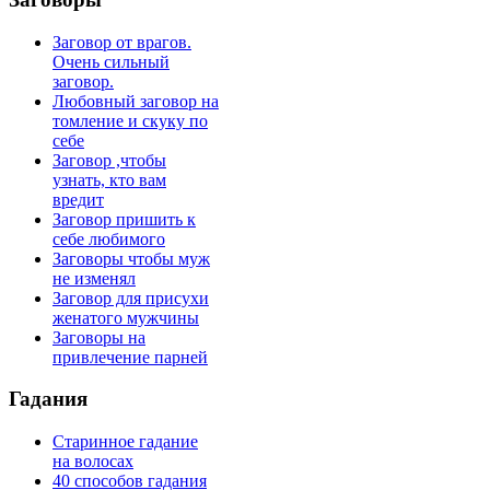
Заговор от врагов.
Очень сильный
заговор.
Любовный заговор на
томление и скуку по
себе
Заговор ,чтобы
узнать, кто вам
вредит
Заговор пришить к
себе любимого
Заговоры чтобы муж
не изменял
Заговор для присухи
женатого мужчины
Заговоры на
привлечение парней
Гадания
Старинное гадание
на волосах
40 способов гадания