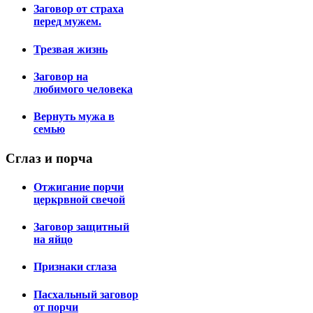
Заговор от страха
перед мужем.
Трезвая жизнь
Заговор на
любимого человека
Вернуть мужа в
семью
Сглаз
и порча
Отжигание порчи
церкрвной свечой
Заговор защитный
на яйцо
Признаки сглаза
Пасхальный заговор
от порчи