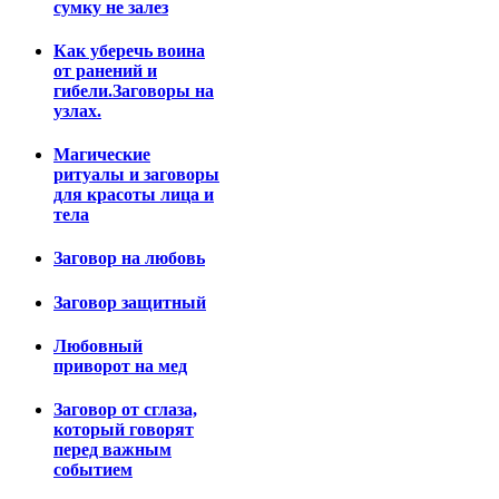
сумку не залез
Как уберечь воина
от ранений и
гибели.Заговоры на
узлах.
Магические
ритуалы и заговоры
для красоты лица и
тела
Заговор на любовь
Заговор защитный
Любовный
приворот на мед
Заговор от сглаза,
который говорят
перед важным
событием