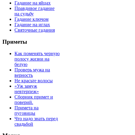
Гадание на яйцах
Правдивое гадание
на судьбу
Гадание ключом
Гадание на иглах
Святочные гадания
Приметы
Как поменять черную
полосу жизни на
белую
Проверь мужа на
верность
Не красьте волосы
«Уж замуж
невтерпеж»
Сборник примет и
поверий.
Примета на
пуговицы
Что надо знать перед
свадьбой