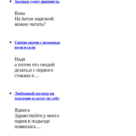
Заговор удачу притянуть
Вова
На батон нарезной
можно читать?
Снятие порчи с помощью
води и соли
Надя
а потом что сводой
делать,и с первого
стакана и ...
Любовный заговор на
томление и скуку по себе
Ядвига
Здравствуйте,у моего
парня в подьезде
появилась ...