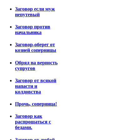
Заговор если муж
непутевый
Заговор против
начальника
Заговор-оберег от
козней соперницы
Обряд на верность
супругов
Заговор от всякой
напасти и
колдовства
Прочь, соперница!
Заговор как
распрощаться с
бедами.
Заговор от любой