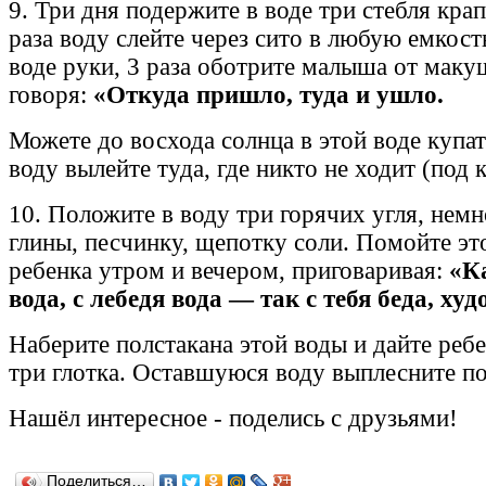
9. Три дня подержите в воде три стебля кра
раза воду слейте через сито в любую емкост
воде руки, 3 раза оботрите малыша от маку
говоря:
«Откуда пришло, туда и ушло.
Можете до восхода солнца в этой воде купат
воду вылейте туда, где никто не ходит (под к
10. Положите в воду три горячих угля, нем
глины, песчинку, щепотку соли. Помойте эт
ребенка утром и вечером, приговаривая:
«Ка
вода, с лебедя вода — так с тебя беда, худ
Наберите полстакана этой воды и дайте реб
три глотка. Оставшуюся воду выплесните по
Н
ашёл
интересное
-
поделись с друзьями!
Поделиться…