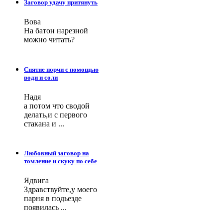
Заговор удачу притянуть
Вова
На батон нарезной
можно читать?
Снятие порчи с помощью
води и соли
Надя
а потом что сводой
делать,и с первого
стакана и ...
Любовный заговор на
томление и скуку по себе
Ядвига
Здравствуйте,у моего
парня в подьезде
появилась ...