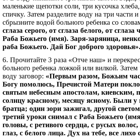
маленькие щепотки соли, три кусочка хлеба,
спичку. Затем разделите воду на три части и
сбрызните водой больного ребенка со слова
сглаза серого, от сглаза белого, от сглаза 
Раба Божьего (имя). Заря-заряница, ненк
раба Божьего. Дай Бог доброго здоровья»
6. Прочитайте 3 раза «Отче наш» и перекре
больного ребенка ложкой или вилкой. Затем 
воду заговор:
«Первым разом, Божьим час
Богу помолюсь, Пречистой Матери покло
святым небесным апостолам, киевским, 
солнцу красному, месяцу ясному. Были у
братца; один зори зажигал, другой свето
третий уроки снимал с Раба Божьего (имя
головы, с ретивого сердца, с русых волос,
глаз, с белого лица. Дух на тебе, все лихо 