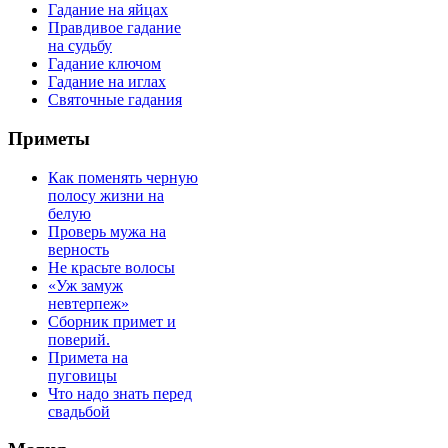
Гадание на яйцах
Правдивое гадание
на судьбу
Гадание ключом
Гадание на иглах
Святочные гадания
Приметы
Как поменять черную
полосу жизни на
белую
Проверь мужа на
верность
Не красьте волосы
«Уж замуж
невтерпеж»
Сборник примет и
поверий.
Примета на
пуговицы
Что надо знать перед
свадьбой