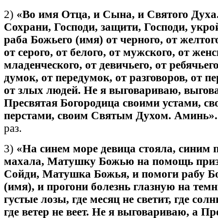
2)
«Во имя Отца, и Сына, и Святого Духа
Сохрани, Господи, защити, Господи, укрой
раба Божьего (имя) от черного, от желтого
от серого, от белого, от мужского, от женс
младенческого, от девичьего, от ребячьего
думок, от передумок, от разговоров, от пе
от злых людей. Не я выговариваю, выгов
Пресвятая Богородица своими устами, с
перстами, своим Святым Духом. Аминь».
раз.
3)
«На синем море девица стояла, синим 
махала, Матушку Божью на помощь при
Сойди, Матушка Божья, и помоги рабу 
(имя), и прогони болезнь глазную на темн
густые лозы, где месяц не светит, где солнц
где ветер не веет. Не я выговариваю, а Пр