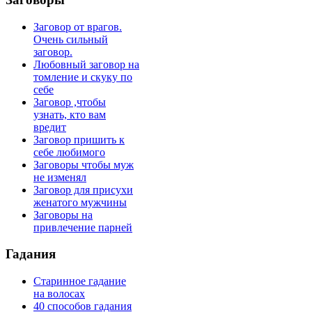
Заговор от врагов.
Очень сильный
заговор.
Любовный заговор на
томление и скуку по
себе
Заговор ,чтобы
узнать, кто вам
вредит
Заговор пришить к
себе любимого
Заговоры чтобы муж
не изменял
Заговор для присухи
женатого мужчины
Заговоры на
привлечение парней
Гадания
Старинное гадание
на волосах
40 способов гадания