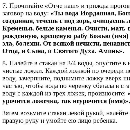
7. Прочитайте «Отче наш» и трижды прогов
заговор на воду:
«Ты вода Иорданная, Бог
созданная, течешь с под зорь, очищаешь л
Кременья, белые каменья. Очисти, мать-в
рожденную, крещеную рабу Божью (имя) 
зла, болезни. От всякой нечисти, ненавис
Отца, и Сына, и Святого Духа. Аминь».
8. Налейте в стакан на 3/4 воды, опустите в 
чистые ложки. Каждой ложкой по очереди 
воду, зачерпните, поднимите ложку вверх 
частью, чтобы вода по черенку сбегала в ст
воду с каждой из трех ложек, произносите:
«
урочится ложечка, так неурочится (имя)»
Затем возьмите стакан левой рукой, налейте
правую руку и умойте ею лицо ребенка.