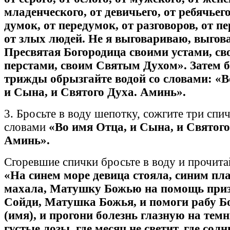
младенческого, от девичьего, от peбячьего
думок, от передумок, от разговоров, от пе
от злых людей. Не я выговариваю, выгов
Пресвятая Богородица своими устами, с
перстами, своим Святым Духом». Затем 
трижды обрызгайте водой со словами: «В
и Сына, и Святого Духа. Аминь».
3. Бросьте в воду шепотку, сожгите три спи
словами
«Во имя Отца, и Сына, и Святого
Аминь».
Сгоревшие спички бросьте в воду и прочитай
«На синем море девица стояла, синим пл
махала, Матушку Божью на помощь при
Сойди, Матушка Божья, и помоги рабу 
(имя), и прогони болезнь глазную на темн
густые лозы, где месяц не светит, где солнц