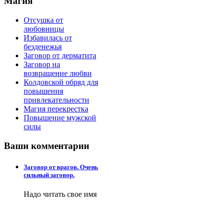
Магия
Отсушка от
любовницы
Избавилась от
безденежья
Заговор от дерматита
Заговор на
возвращение любви
Колдовской обряд для
повышения
привлекательности
Магия перекрестка
Повышение мужской
силы
Ваши
комментарии
Заговор от врагов. Очень
сильный заговор.
Надо читать свое имя