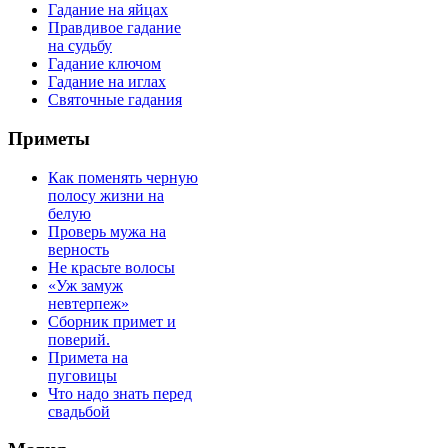
Гадание на яйцах
Правдивое гадание
на судьбу
Гадание ключом
Гадание на иглах
Святочные гадания
Приметы
Как поменять черную
полосу жизни на
белую
Проверь мужа на
верность
Не красьте волосы
«Уж замуж
невтерпеж»
Сборник примет и
поверий.
Примета на
пуговицы
Что надо знать перед
свадьбой