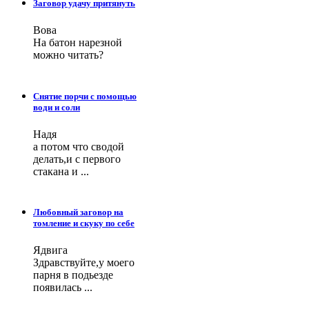
Заговор удачу притянуть
Вова
На батон нарезной
можно читать?
Снятие порчи с помощью
води и соли
Надя
а потом что сводой
делать,и с первого
стакана и ...
Любовный заговор на
томление и скуку по себе
Ядвига
Здравствуйте,у моего
парня в подьезде
появилась ...