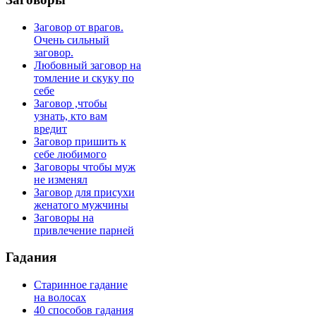
Заговор от врагов.
Очень сильный
заговор.
Любовный заговор на
томление и скуку по
себе
Заговор ,чтобы
узнать, кто вам
вредит
Заговор пришить к
себе любимого
Заговоры чтобы муж
не изменял
Заговор для присухи
женатого мужчины
Заговоры на
привлечение парней
Гадания
Старинное гадание
на волосах
40 способов гадания