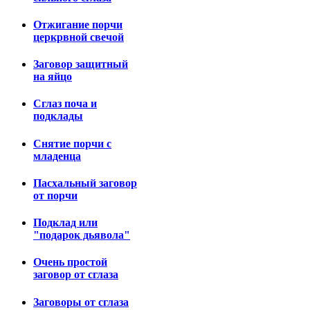
Отжигание порчи
церкрвной свечой
Заговор защитный
на яйцо
Сглаз поча и
подклады
Снятие порчи с
младенца
Пасхальный заговор
от порчи
Подклад или
"подарок дьявола"
Очень простой
заговор от сглаза
Заговоры от сглаза