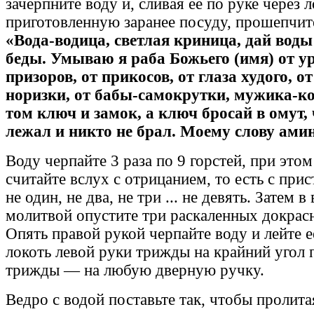
зачерпните воду и, сливая ее по руке через л
пригото­вленную заранее посуду, прошепчит
«Во­да-водица, светлая криница, дай воды
бе­ды. Умываю я раба Божьего (имя) от ур
призоров, от прикосов, от глаза худого, от
норизки, от бабы-самокрутки, мужика-к
том ключ и замок, а ключ бросай в омут,
лежал и никто не брал. Моему слову ами
Воду черпайте 3 раза по 9 горстей, при этом 
считайте вслух с отрицанием, то есть с прист
не один, не два, не три ... не девять. Затем в
молитвой опустите три раскаленных до­красн
Опять правой рукой черпайте воду и лейте е
локоть левой руки трижды на край­ний угол
трижды — на любую двер­ную ручку.
Ведро с водой поставьте так, чтобы про­лита