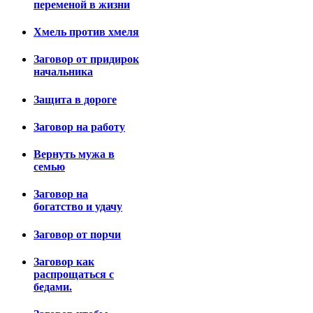
переменой в жизни
Хмель против хмеля
Заговор от придирок
начальника
Защита в дороге
Заговор на работу
Вернуть мужа в
семью
Заговор на
богатство и удачу
Заговор от порчи
Заговор как
распрощаться с
бедами.