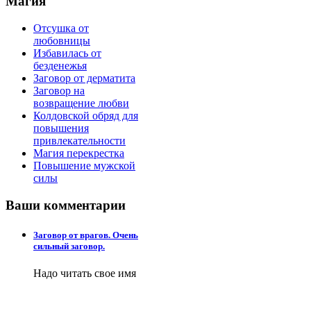
Магия
Отсушка от
любовницы
Избавилась от
безденежья
Заговор от дерматита
Заговор на
возвращение любви
Колдовской обряд для
повышения
привлекательности
Магия перекрестка
Повышение мужской
силы
Ваши
комментарии
Заговор от врагов. Очень
сильный заговор.
Надо читать свое имя