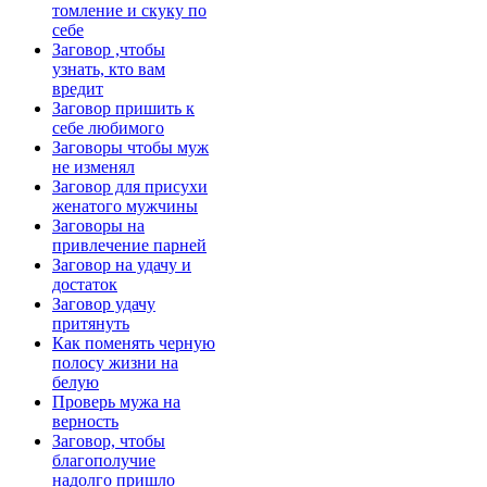
томление и скуку по
себе
Заговор ,чтобы
узнать, кто вам
вредит
Заговор пришить к
себе любимого
Заговоры чтобы муж
не изменял
Заговор для присухи
женатого мужчины
Заговоры на
привлечение парней
Заговор на удачу и
достаток
Заговор удачу
притянуть
Как поменять черную
полосу жизни на
белую
Проверь мужа на
верность
Заговор, чтобы
благополучие
надолго пришло