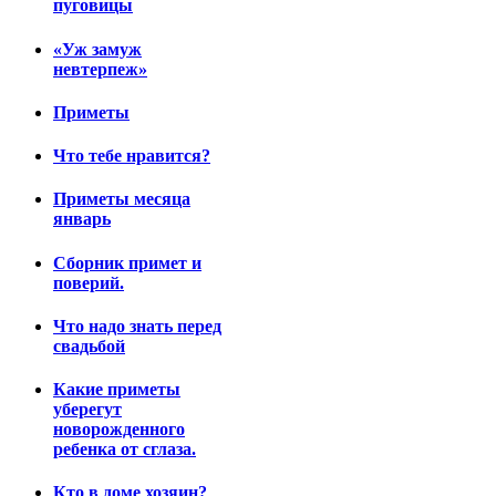
пуговицы
«Уж замуж
невтерпеж»
Приметы
Что тебе нравится?
Приметы месяца
январь
Сборник примет и
поверий.
Что надо знать перед
свадьбой
Какие приметы
уберегут
новорожденного
ребенка от сглаза.
Кто в доме хозяин?