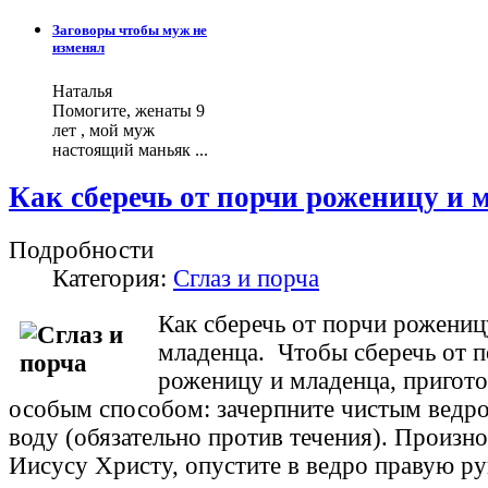
Заговоры чтобы муж не
изменял
Наталья
Помогите, женаты 9
лет , мой муж
настоящий маньяк ...
Как сберечь от порчи роженицу и 
Подробности
Категория:
Сглаз и порча
Как сберечь от порчи рожениц
младенца. Чтобы сберечь от 
роженицу и младенца, пригот
особым способом: зачерпните чи­стым ведр
воду (обязательно против те­чения). Произн
Иисусу Христу, опу­стите в ведро правую р