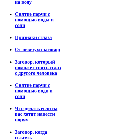
на воду
Снятие порчи с
помощью воды и
соли
Признаки сглаза
От невезухи заговор
Заговор, который
поможет снять сглаз
с другого человека
Снятие порчи с
помощью води и
соли
Что делать если на
вас хотят навести
порчу
Заговор, когда
сглазят.