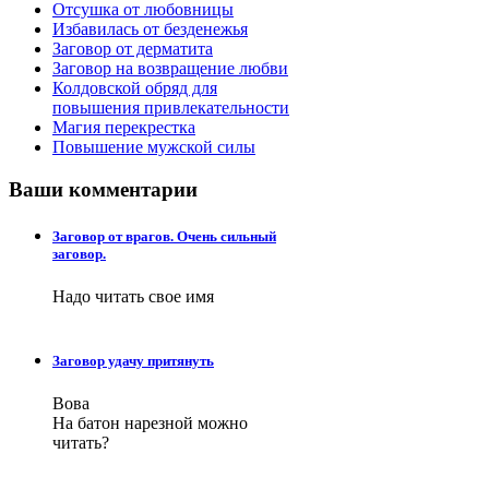
Отсушка от любовницы
Избавилась от безденежья
Заговор от дерматита
Заговор на возвращение любви
Колдовской обряд для
повышения привлекательности
Магия перекрестка
Повышение мужской силы
Ваши
комментарии
Заговор от врагов. Очень сильный
заговор.
Надо читать свое имя
Заговор удачу притянуть
Вова
На батон нарезной можно
читать?