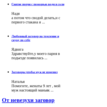
Снятие порчи с помощью води и соли
Надя
а потом что сводой делать,и с
первого стакана и ...
Любовный заговор на томление и
скуку по себе
Ядвига
Здравствуйте,у моего парня в
подьезде появилась ...
Заговоры чтобы муж не изменял
Наталья
Помогите, женаты 9 лет , мой
муж настоящий маньяк ...
От невезухи заговор