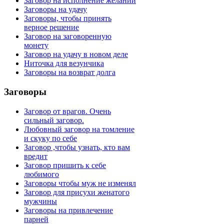
Заговор на исполнение желаний
Заговоры на удачу
Заговоры, чтобы принять
верное решение
Заговор на заговоренную
монету
Заговор на удачу в новом деле
Ниточка для везунчика
Заговоры на возврат долга
Заговоры
Заговор от врагов. Очень
сильный заговор.
Любовный заговор на томление
и скуку по себе
Заговор ,чтобы узнать, кто вам
вредит
Заговор пришить к себе
любимого
Заговоры чтобы муж не изменял
Заговор для присухи женатого
мужчины
Заговоры на привлечение
парней