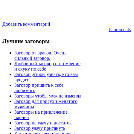
Добавить комментарий
JComments
Лучшие
заговоры
Заговор от врагов. Очень
сильный заговор.
Любовный заговор на томление
и скуку по себе
Заговор ,чтобы узнать, кто вам
вредит
Заговор пришить к себе
любимого
Заговоры чтобы муж не изменял
Заговор для присухи женатого
мужчины
Заговоры на привлечение
парней
Заговор на удачу и достаток
Заговор удачу притянуть
Как поменять черную полосу