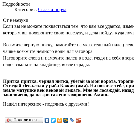
Подробности
Категория:
Сглаз и порча
От невезухи.
Если вы не можете похвастаться тем. что вам все удается, изме
которым вы похороните свою невезуху, и дела пойдут куда луч
Возьмите черную нитку, намотайте на указательный палец лево
чашке возьмите немного воды для заговора.
Наговорите слова и
намочите палец в воде, глядя на себя в зер
надо
закопать на кладбище, возле ограды.
Притка-притка. черная нитка, убегай за мои ворота, торопис
Отведай xieoa-соли у раба Божия (имя). На погосте тебе,
при
земле-матушке век-вековой лежать. Мне
не досаждай, наза
заколочено, да на три
сажени захоронено. Аминь.
Н
ашёл
интересное
-
поделись с друзьями!
Поделиться…