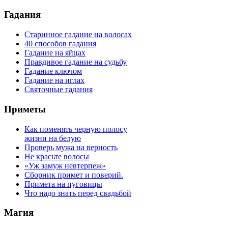
Гадания
Старинное гадание на волосах
40 способов гадания
Гадание на яйцах
Правдивое гадание на судьбу
Гадание ключом
Гадание на иглах
Святочные гадания
Приметы
Как поменять черную полосу
жизни на белую
Проверь мужа на верность
Не красьте волосы
«Уж замуж невтерпеж»
Сборник примет и поверий.
Примета на пуговицы
Что надо знать перед свадьбой
Магия