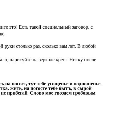
ните это! Есть такой
специальный заговор, с
ше.
й руки столько раз.
сколько вам лет. В любой
кало, нарисуйте на зеркале крест. Нитку после
ь на погост, тут тебе
угощенье и подношенье.
тка, жить, на погосте тебе бьггъ, в сырой
д не прибегай. Слово мое гвоздем гробовым