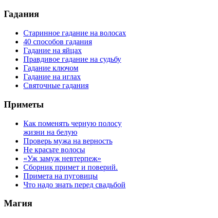
Гадания
Старинное гадание на волосах
40 способов гадания
Гадание на яйцах
Правдивое гадание на судьбу
Гадание ключом
Гадание на иглах
Святочные гадания
Приметы
Как поменять черную полосу
жизни на белую
Проверь мужа на верность
Не красьте волосы
«Уж замуж невтерпеж»
Сборник примет и поверий.
Примета на пуговицы
Что надо знать перед свадьбой
Магия