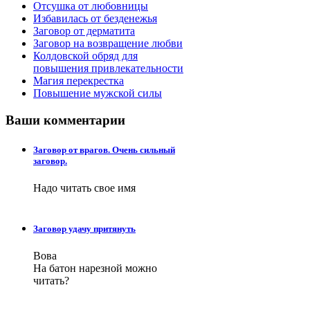
Отсушка от любовницы
Избавилась от безденежья
Заговор от дерматита
Заговор на возвращение любви
Колдовской обряд для
повышения привлекательности
Магия перекрестка
Повышение мужской силы
Ваши
комментарии
Заговор от врагов. Очень сильный
заговор.
Надо читать свое имя
Заговор удачу притянуть
Вова
На батон нарезной можно
читать?