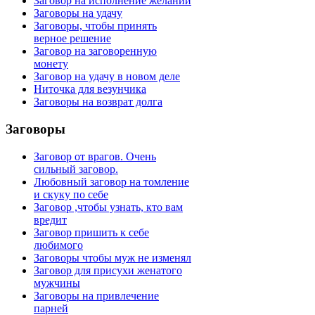
Заговор на исполнение желаний
Заговоры на удачу
Заговоры, чтобы принять
верное решение
Заговор на заговоренную
монету
Заговор на удачу в новом деле
Ниточка для везунчика
Заговоры на возврат долга
Заговоры
Заговор от врагов. Очень
сильный заговор.
Любовный заговор на томление
и скуку по себе
Заговор ,чтобы узнать, кто вам
вредит
Заговор пришить к себе
любимого
Заговоры чтобы муж не изменял
Заговор для присухи женатого
мужчины
Заговоры на привлечение
парней