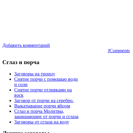
Добавить комментарий
JComments
Сглаз
и порча
Заговоры на троицу
Снятие порчи с помощью води
и соли
Снятие порчи отливками на
воск
Заговор от порчи на серебро.
Выкатывание порчи яйцом
Сглаз и порча Молитвы,
защищающие от порчи и сглаза
Заговоры от сглаза на воду