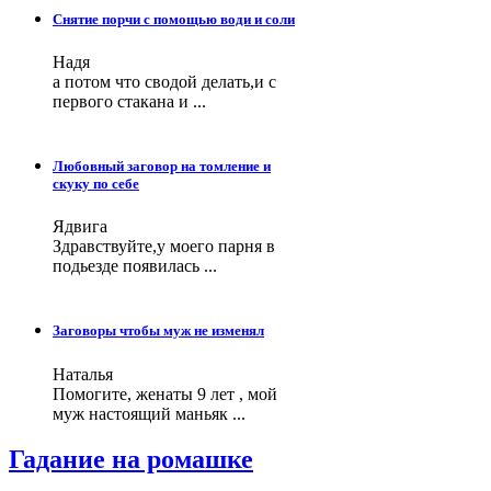
Снятие порчи с помощью води и соли
Надя
а потом что сводой делать,и с
первого стакана и ...
Любовный заговор на томление и
скуку по себе
Ядвига
Здравствуйте,у моего парня в
подьезде появилась ...
Заговоры чтобы муж не изменял
Наталья
Помогите, женаты 9 лет , мой
муж настоящий маньяк ...
Гадание на ромашке