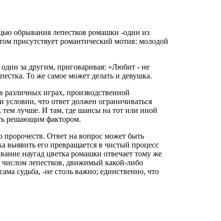
щью обрывания лепестков ромашки -один из
том присутствует романтический мотив: молодой
 один за другим, приговаривая: «Любит - не
естка. То же самое может делать и девушка.
 в различных играх, производственной
и условии, что ответ должен ограничиваться
 тем лучше. И там, где шансы на тот или иной
ать решающим фактором.
о пророчеств. Ответ на вопрос может быть
ка выявить его превращается в чистый процесс
ывание наугад цветка ромашки отвечает тому же
 числом лепестков, движимый какой-либо
ама судьба, -не столь важно; единственно, что