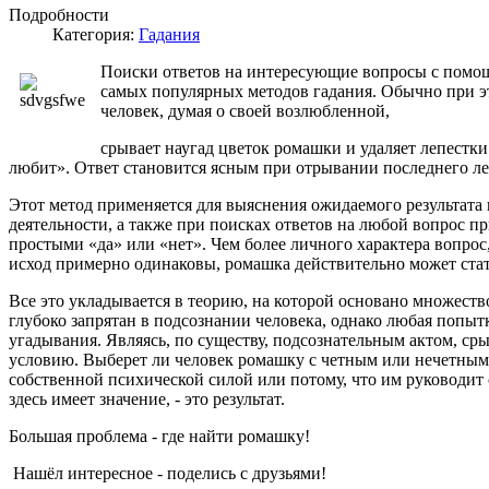
Подробности
Категория:
Гадания
Поиски ответов на интересующие вопросы с помо
самых популярных методов гадания. Обычно при э
человек, думая о своей возлюбленной,
срывает наугад цветок ромашки и удаляет лепестки
любит». Ответ становится ясным при отрывании последнего леп
Этот метод применяется для выяснения ожидаемого результата
деятельности, а также при поисках ответов на любой вопрос пр
простыми «да» или «нет». Чем более личного характера вопрос,
исход примерно одинаковы, ромашка действительно может ст
Все это укладывается в теорию, на которой основано множеств
глубоко запрятан в подсознании человека, однако любая попыт
угадывания. Являясь, по существу, подсознательным актом, ср
условию. Выберет ли человек ромашку с четным или нечетным
собственной психической силой или потому, что им руководит с
здесь имеет значение, - это результат.
Большая проблема - где найти ромашку!
Нашёл
интересное
-
поделись с друзьями!