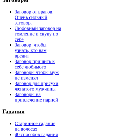
Заговор от врагов.
Очень сильный
заговор.
Любовный заговор на
томление и скуку по
себе
Заговор ,чтобы
узнать, кто вам
вредит
Заговор пришить к
себе любимого
Заговоры чтобы муж
не изменял
Заговор для присухи
женатого мужчины
Заговоры на
привлечение парней
Гадания
Старинное гадание
на волосах
40 способов гадания