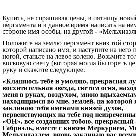
Купить, не спрашивая цены, в пятницу новы
пергамента и в данное время написать на не
стороне имя особы, на другой - «Мельхиаэль
Положите на землю пергамент вниз той стор
которой написано имя, и наступите на него 
ногой, станьте на левое колено. Возьмите т
восковую свечу (которая могла бы гореть це
руку и скажите следующее:
«Кланяюсь тебе и умоляю, прекрасная лу
восхитительная звезда, светом огня, нах
меня в руках, воздухом, мною вдыхаемым
находящимся во мне, землей, на которой 
заклинаю тебя именами князей духов,
первенствующих на тебе под неизреченн
«ОН», все создавших тобою, прекрасный 
Габриэль, вместе с князем Меркурием, М
Мельхидаэлем, вновь заклинаю вас всем