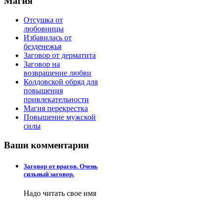
Магия
Отсушка от
любовницы
Избавилась от
безденежья
Заговор от дерматита
Заговор на
возвращение любви
Колдовской обряд для
повышения
привлекательности
Магия перекрестка
Повышение мужской
силы
Ваши
комментарии
Заговор от врагов. Очень
сильный заговор.
Надо читать свое имя