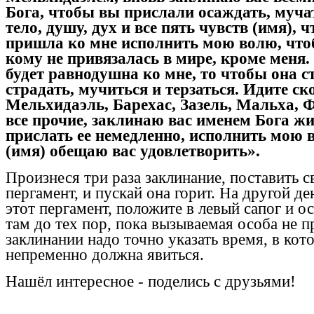
Бога, чтобы вы прислали осаждать, мучат
тело, душу, дух и все пять чувств (имя), 
пришла ко мне исполнить мою волю, что
кому не привязалась в мире, кроме меня.
будет равнодушна ко мне, то чтобы она с
страдать, мучиться и терзаться. Идите ск
Мельхидаэль, Барехас, Зазель, Мальха, 
все прочие, заклинаю вас именем Бога ж
прислать ее немедленно, исполнить мою 
(имя) обещаю вас удовлетворить».
Произнеся три раза заклинание, поставить с
пергамент, и пускай она горит. На другой де
этот пергамент, положите в левый сапог и ос
там до тех пор, пока вызываемая особа не п
заклинании надо точно указать время, в кот
непременно должна явиться.
Нашёл
интересное
-
поделись с друзьями!