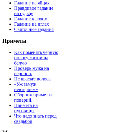
Гадание на яйцах
Правдивое гадание
на судьбу
Гадание ключом
Гадание на иглах
Святочные гадания
Приметы
Как поменять черную
полосу жизни на
белую
Проверь мужа на
верность
Не красьте волосы
«Уж замуж
невтерпеж»
Сборник примет и
поверий.
Примета на
пуговицы
Что надо знать перед
свадьбой