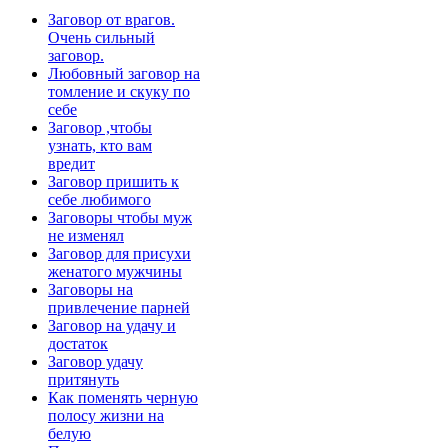
Заговор от врагов.
Очень сильный
заговор.
Любовный заговор на
томление и скуку по
себе
Заговор ,чтобы
узнать, кто вам
вредит
Заговор пришить к
себе любимого
Заговоры чтобы муж
не изменял
Заговор для присухи
женатого мужчины
Заговоры на
привлечение парней
Заговор на удачу и
достаток
Заговор удачу
притянуть
Как поменять черную
полосу жизни на
белую