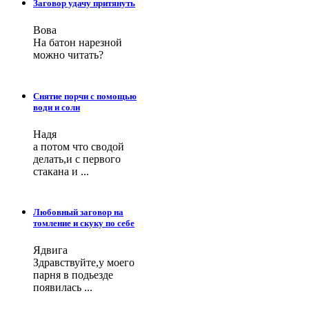
Заговор удачу притянуть
Вова
На батон нарезной
можно читать?
Снятие порчи с помощью
води и соли
Надя
а потом что сводой
делать,и с первого
стакана и ...
Любовный заговор на
томление и скуку по себе
Ядвига
Здравствуйте,у моего
парня в подьезде
появилась ...