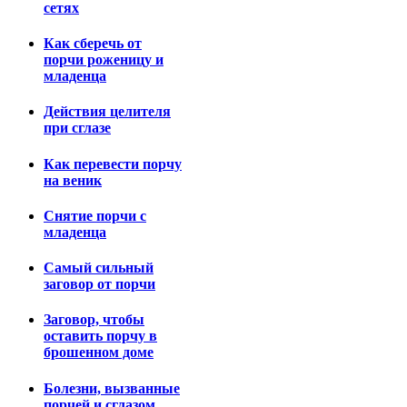
сетях
Как сберечь от
порчи роженицу и
младенца
Действия целителя
при сглазе
Как перевести порчу
на веник
Снятие порчи с
младенца
Самый сильный
заговор от порчи
Заговор, чтобы
оставить порчу в
брошенном доме
Болезни, вызванные
порчей и сглазом