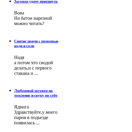
Заговор удачу притянуть
Вова
На батон нарезной
можно читать?
Снятие порчи с помощью
води и соли
Надя
а потом что сводой
делать,и с первого
стакана и ...
Любовный заговор на
томление и скуку по себе
Ядвига
Здравствуйте,у моего
парня в подьезде
появилась ...