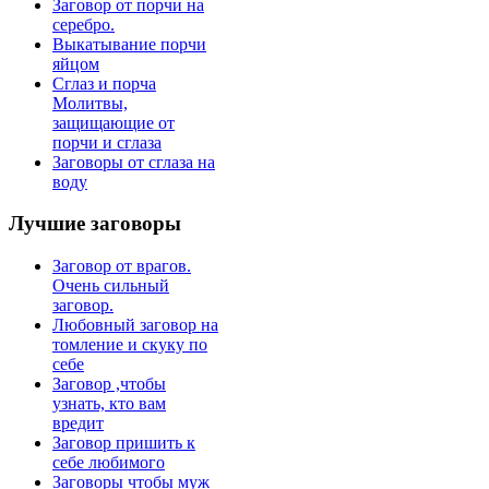
Заговор от порчи на
серебро.
Выкатывание порчи
яйцом
Сглаз и порча
Молитвы,
защищающие от
порчи и сглаза
Заговоры от сглаза на
воду
Лучшие
заговоры
Заговор от врагов.
Очень сильный
заговор.
Любовный заговор на
томление и скуку по
себе
Заговор ,чтобы
узнать, кто вам
вредит
Заговор пришить к
себе любимого
Заговоры чтобы муж