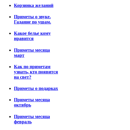
Корзинка желаний
Приметы о звуке.
Гадание по ушам.
Какое белье кому
нравится
Приметы месяца
март
Как по приметам
узнать, кто появится
на свет?
Приметы о подарках
Приметы месяца
октябрь
Приметы месяца
февраль