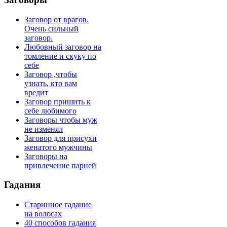
Заговор от врагов.
Очень сильный
заговор.
Любовный заговор на
томление и скуку по
себе
Заговор ,чтобы
узнать, кто вам
вредит
Заговор пришить к
себе любимого
Заговоры чтобы муж
не изменял
Заговор для присухи
женатого мужчины
Заговоры на
привлечение парней
Гадания
Старинное гадание
на волосах
40 способов гадания