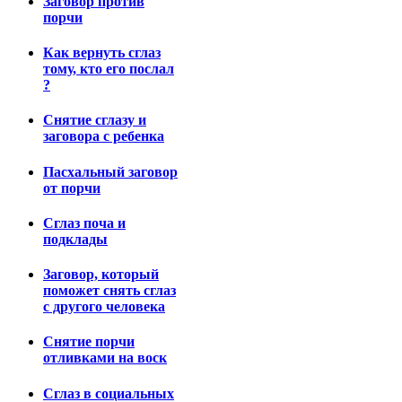
Заговор против
порчи
Как вернуть сглаз
тому, кто его послал
?
Снятие сглазу и
заговора с ребенка
Пасхальный заговор
от порчи
Сглаз поча и
подклады
Заговор, который
поможет снять сглаз
с другого человека
Снятие порчи
отливками на воск
Сглаз в социальных