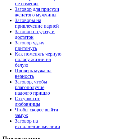
не изменял
Заговор для присухи
женатого мужчины
Заговоры на
привлечение парней
Заговор на удачу и
достаток
Заговор удачу
притянуть
Как поменять черную
полосу жизни на
белую
Проверь мужа на
верность
Заговор, чтобы
благополучие
надолго пришло
Отсушка от
любовницы
Чтобы скорее выйти
замуж
Заговор на
исполнение желаний
Предсказания