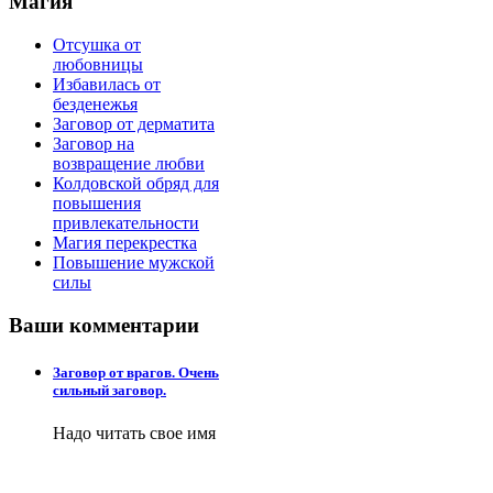
Магия
Отсушка от
любовницы
Избавилась от
безденежья
Заговор от дерматита
Заговор на
возвращение любви
Колдовской обряд для
повышения
привлекательности
Магия перекрестка
Повышение мужской
силы
Ваши
комментарии
Заговор от врагов. Очень
сильный заговор.
Надо читать свое имя