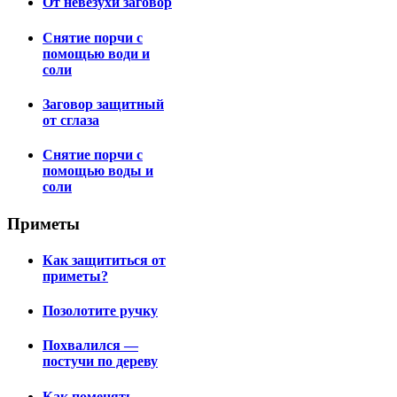
От невезухи заговор
Снятие порчи с
помощью води и
соли
Заговор защитный
от сглаза
Снятие порчи с
помощью воды и
соли
Приметы
Как защититься от
приметы?
Позолотите ручку
Похвалился —
постучи по дереву
Как поменять