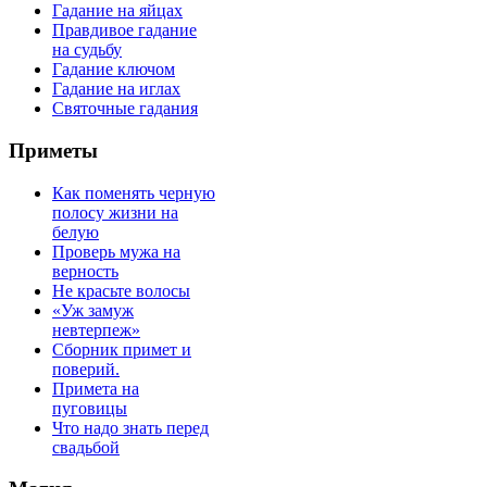
Гадание на яйцах
Правдивое гадание
на судьбу
Гадание ключом
Гадание на иглах
Святочные гадания
Приметы
Как поменять черную
полосу жизни на
белую
Проверь мужа на
верность
Не красьте волосы
«Уж замуж
невтерпеж»
Сборник примет и
поверий.
Примета на
пуговицы
Что надо знать перед
свадьбой