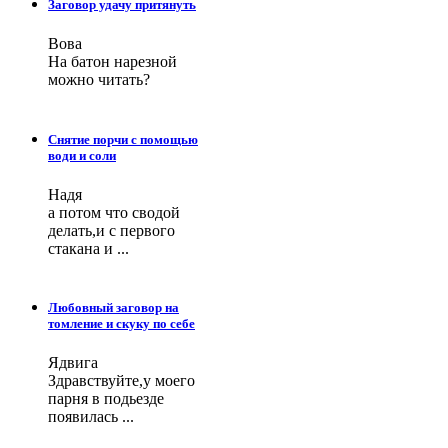
Заговор удачу притянуть
Вова
На батон нарезной
можно читать?
Снятие порчи с помощью
води и соли
Надя
а потом что сводой
делать,и с первого
стакана и ...
Любовный заговор на
томление и скуку по себе
Ядвига
Здравствуйте,у моего
парня в подьезде
появилась ...