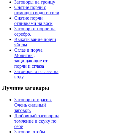
Заговоры на троицу
Снятие порчи с
помощью води и соли
Снятие порчи
отливками на воск
Заговор от порчи на
серебро.
Выкатывание порчи
яйцом
Сглаз и порча
Молитвы,
защищающие от
порчи и сглаза
Заговоры от сглаза на
воду
Лучшие
заговоры
Заговор от врагов.
Очень сильный
заговор.
Любовный заговор на
томление и скуку по
себе
Заговор ,чтобы