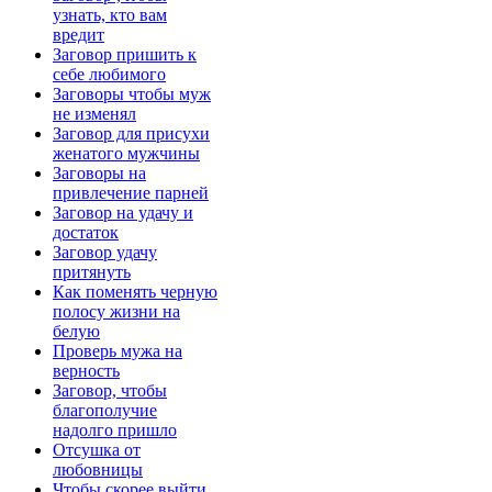
узнать, кто вам
вредит
Заговор пришить к
себе любимого
Заговоры чтобы муж
не изменял
Заговор для присухи
женатого мужчины
Заговоры на
привлечение парней
Заговор на удачу и
достаток
Заговор удачу
притянуть
Как поменять черную
полосу жизни на
белую
Проверь мужа на
верность
Заговор, чтобы
благополучие
надолго пришло
Отсушка от
любовницы
Чтобы скорее выйти