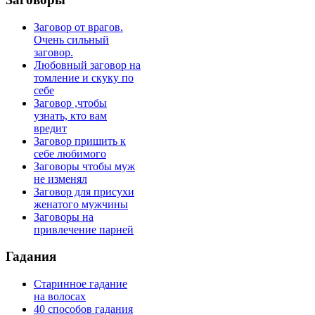
Заговор от врагов.
Очень сильный
заговор.
Любовный заговор на
томление и скуку по
себе
Заговор ,чтобы
узнать, кто вам
вредит
Заговор пришить к
себе любимого
Заговоры чтобы муж
не изменял
Заговор для присухи
женатого мужчины
Заговоры на
привлечение парней
Гадания
Старинное гадание
на волосах
40 способов гадания