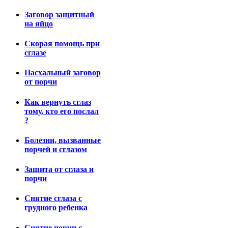
Заговор защитный
на яйцо
Скорая помощь при
сглазе
Пасхальный заговор
от порчи
Как вернуть сглаз
тому, кто его послал
?
Болезни, вызванные
порчей и сглазом
Защита от сглаза и
порчи
Снятие сглаза с
грудного ребенка
Снятие порчи с