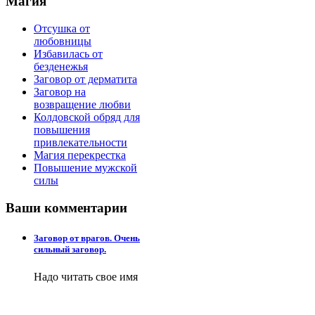
Магия
Отсушка от
любовницы
Избавилась от
безденежья
Заговор от дерматита
Заговор на
возвращение любви
Колдовской обряд для
повышения
привлекательности
Магия перекрестка
Повышение мужской
силы
Ваши
комментарии
Заговор от врагов. Очень
сильный заговор.
Надо читать свое имя