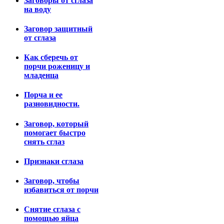
Заговоры от сглаза
на воду
Заговор защитный
от сглаза
Как сберечь от
порчи роженицу и
младенца
Порча и ее
разновидности.
Заговор, который
помогает быстро
снять сглаз
Признаки сглаза
Заговор, чтобы
избавиться от порчи
Снятие сглаза с
помощью яйца