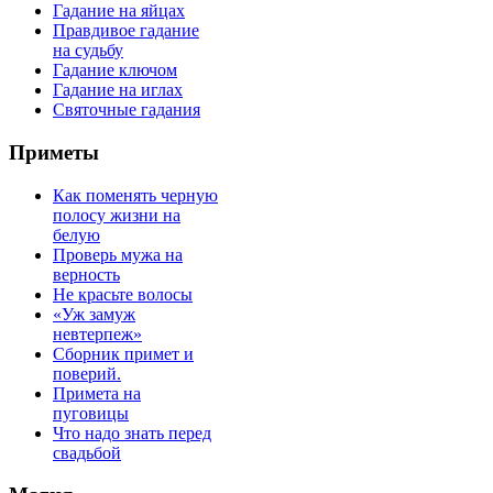
Гадание на яйцах
Правдивое гадание
на судьбу
Гадание ключом
Гадание на иглах
Святочные гадания
Приметы
Как поменять черную
полосу жизни на
белую
Проверь мужа на
верность
Не красьте волосы
«Уж замуж
невтерпеж»
Сборник примет и
поверий.
Примета на
пуговицы
Что надо знать перед
свадьбой