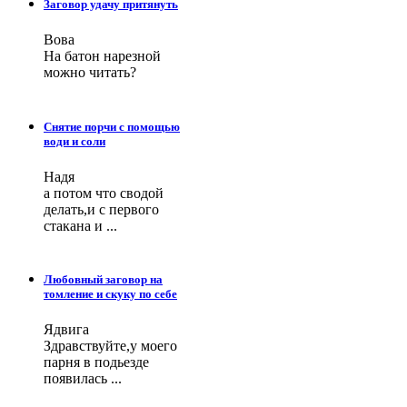
Заговор удачу притянуть
Вова
На батон нарезной
можно читать?
Снятие порчи с помощью
води и соли
Надя
а потом что сводой
делать,и с первого
стакана и ...
Любовный заговор на
томление и скуку по себе
Ядвига
Здравствуйте,у моего
парня в подьезде
появилась ...