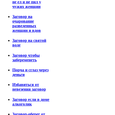
не ел и не пил у
чужих женщин
Заговор на
очарование
разведенных
женщин и вдов
Заговор на святой
воде
Заговор чтобы
забеременеть
Порча и сглаз через
деньги
Избавиться от
невезения заговор
Заговор если в доме
алкоголик
Заговор-оберег от