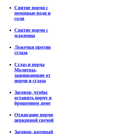
Снятие порчи с
помощью води и
соли
Снятие порчи с
младенца
Ложечки против
сглаза
Сглаз и порча
Молитвы,
защищающие от
порчи и сглаза
Заговор, чтобы
оставить порчу в
брошенном доме
Отжигание порчи
церкрвной свечой
Заговор, который