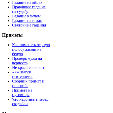
Гадание на яйцах
Правдивое гадание
на судьбу
Гадание ключом
Гадание на иглах
Святочные гадания
Приметы
Как поменять черную
полосу жизни на
белую
Проверь мужа на
верность
Не красьте волосы
«Уж замуж
невтерпеж»
Сборник примет и
поверий.
Примета на
пуговицы
Что надо знать перед
свадьбой