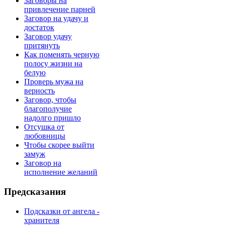
Заговоры на
привлечение парней
Заговор на удачу и
достаток
Заговор удачу
притянуть
Как поменять черную
полосу жизни на
белую
Проверь мужа на
верность
Заговор, чтобы
благополучие
надолго пришло
Отсушка от
любовницы
Чтобы скорее выйти
замуж
Заговор на
исполнение желаний
Предсказания
Подсказки от ангела -
хранителя