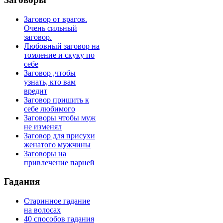
Заговор от врагов.
Очень сильный
заговор.
Любовный заговор на
томление и скуку по
себе
Заговор ,чтобы
узнать, кто вам
вредит
Заговор пришить к
себе любимого
Заговоры чтобы муж
не изменял
Заговор для присухи
женатого мужчины
Заговоры на
привлечение парней
Гадания
Старинное гадание
на волосах
40 способов гадания