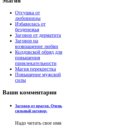
Магия
Отсушка от
любовницы
Избавилась от
безденежья
Заговор от дерматита
Заговор на
возвращение любви
Колдовской обряд для
повышения
привлекательности
Магия перекрестка
Повышение мужской
силы
Ваши
комментарии
Заговор от врагов. Очень
сильный заговор.
Надо читать свое имя