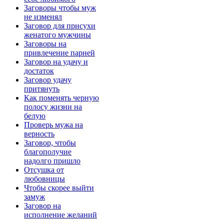
Заговоры чтобы муж
не изменял
Заговор для присухи
женатого мужчины
Заговоры на
привлечение парней
Заговор на удачу и
достаток
Заговор удачу
притянуть
Как поменять черную
полосу жизни на
белую
Проверь мужа на
верность
Заговор, чтобы
благополучие
надолго пришло
Отсушка от
любовницы
Чтобы скорее выйти
замуж
Заговор на
исполнение желаний