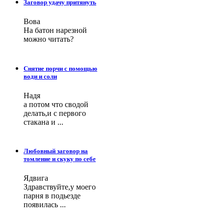
Заговор удачу притянуть
Вова
На батон нарезной
можно читать?
Снятие порчи с помощью
води и соли
Надя
а потом что сводой
делать,и с первого
стакана и ...
Любовный заговор на
томление и скуку по себе
Ядвига
Здравствуйте,у моего
парня в подьезде
появилась ...