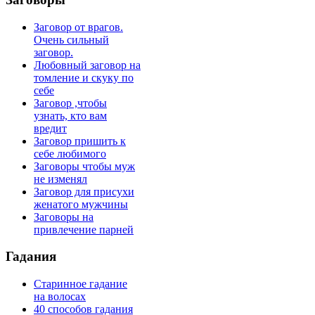
Заговор от врагов.
Очень сильный
заговор.
Любовный заговор на
томление и скуку по
себе
Заговор ,чтобы
узнать, кто вам
вредит
Заговор пришить к
себе любимого
Заговоры чтобы муж
не изменял
Заговор для присухи
женатого мужчины
Заговоры на
привлечение парней
Гадания
Старинное гадание
на волосах
40 способов гадания