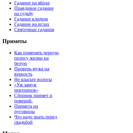
Гадание на яйцах
Правдивое гадание
на судьбу
Гадание ключом
Гадание на иглах
Святочные гадания
Приметы
Как поменять черную
полосу жизни на
белую
Проверь мужа на
верность
Не красьте волосы
«Уж замуж
невтерпеж»
Сборник примет и
поверий.
Примета на
пуговицы
Что надо знать перед
свадьбой