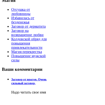
Магия
Отсушка от
любовницы
Избавилась от
безденежья
Заговор от дерматита
Заговор на
возвращение любви
Колдовской обряд для
повышения
привлекательности
Магия перекрестка
Повышение мужской
силы
Ваши
комментарии
Заговор от врагов. Очень
сильный заговор.
Надо читать свое имя