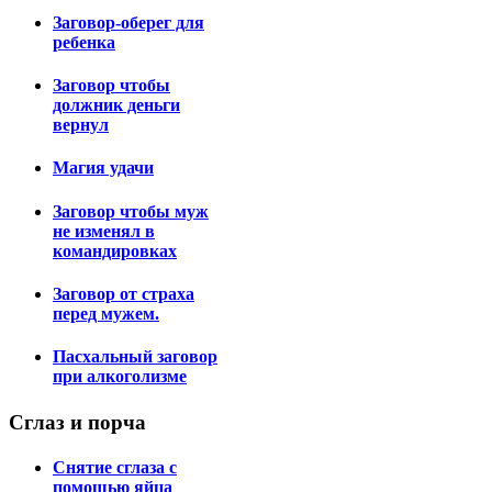
Заговор-оберег для
ребенка
Заговор чтобы
должник деньги
вернул
Магия удачи
Заговор чтобы муж
не изменял в
командировках
Заговор от страха
перед мужем.
Пасхальный заговор
при алкоголизме
Сглаз
и порча
Снятие сглаза с
помощью яйца