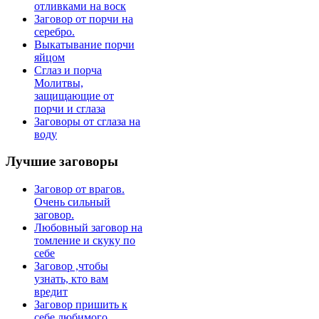
отливками на воск
Заговор от порчи на
серебро.
Выкатывание порчи
яйцом
Сглаз и порча
Молитвы,
защищающие от
порчи и сглаза
Заговоры от сглаза на
воду
Лучшие
заговоры
Заговор от врагов.
Очень сильный
заговор.
Любовный заговор на
томление и скуку по
себе
Заговор ,чтобы
узнать, кто вам
вредит
Заговор пришить к
себе любимого