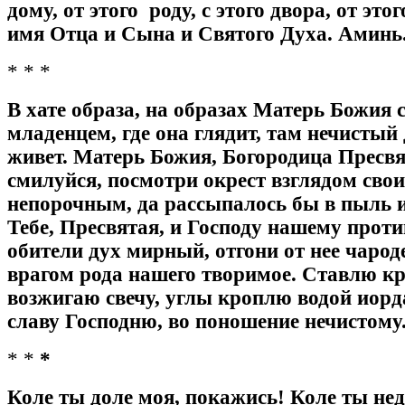
дому, от этого роду, с этого двора, от это
имя Отца и Сына и Святого Духа. Аминь
* * *
В хате образа, на образах Матерь Божия 
младенцем, где она глядит, там нечистый 
живет. Матерь Божия, Богородица Пресвя
смилуйся, посмотри окрест взглядом сво
непорочным, да рассыпалось бы в пыль и
Тебе, Пресвятая, и Господу нашему проти
обители дух мирный, отгони от нее чароде
врагом рода нашего творимое. Ставлю кр
возжигаю свечу, углы кроплю водой иор
славу Господню, во поношение нечистому
* *
*
Коле ты доле моя, покажись! Коле ты нед