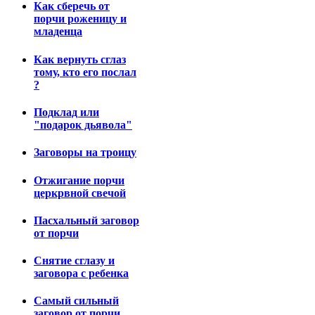
Как сберечь от
порчи роженицу и
младенца
Как вернуть сглаз
тому, кто его послал
?
Подклад или
"подарок дьявола"
Заговоры на троицу
Отжигание порчи
церкрвной свечой
Пасхальный заговор
от порчи
Снятие сглазу и
заговора с ребенка
Самый сильный
заговор от порчи