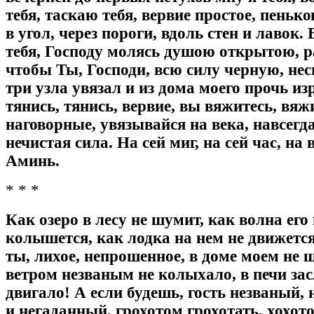
тебя, таскаю тебя, вервие простое, пеньков
в угол, через пороги, вдоль стен и лавок.
тебя, Господу молясь душою открытою, р
чтобы Ты, Господи, всю силу черную, не
три узла увязал и из дома моего прочь из
тянись, тянись, вервие, вы вяжитесь, вяж
наговорные, увязывайся на века, навсегда
нечистая сила. На сей миг, на сей час, на 
Аминь.
* * *
Как озеро в лесу не шумит, как волна его 
колышется, как лодка на нем не движется
ты, лихое, непрошенное, в доме моем не 
ветром незваным не колыхало, в печи зас
двигало! А если будешь, гость незваный
и негаданный, грохотом грохотать, хохото