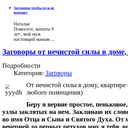
Заговоры чтобы муж не
изменял
Наталья
Помогите, женаты 9
лет , мой муж
настоящий маньяк ...
Заговоры от нечистой силы в доме,
Подробности
Категория:
Заговоры
От нечистой силы в дому, квартире 
любого помещения)
Беру я вервие простое, пеньковое
узлы заклятых на нем. Заклинаю их сло
во имя Отца и Сына и Святого Духа. От
вечерней до первых петухов мну я тебя, в