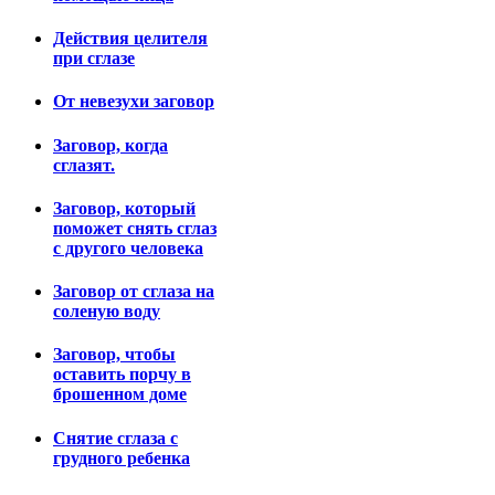
Действия целителя
при сглазе
От невезухи заговор
Заговор, когда
сглазят.
Заговор, который
поможет снять сглаз
с другого человека
Заговор от сглаза на
соленую воду
Заговор, чтобы
оставить порчу в
брошенном доме
Снятие сглаза с
грудного ребенка