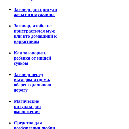
Заговор для присухи
женатого мужчины
Заговор, чтобы не
пристрастился муж
или кто домашний к
наркотикам
Как заговорить
ребенка от нищей
судьбы
Заговор перед
выходом из дома,
оберег в дальнюю
дорогу
Магические
ритуалы для
омоложения
Средства для
возбуждения любви