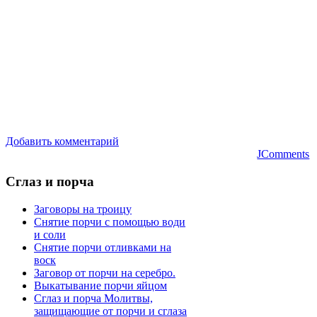
Добавить комментарий
JComments
Сглаз
и порча
Заговоры на троицу
Снятие порчи с помощью води
и соли
Снятие порчи отливками на
воск
Заговор от порчи на серебро.
Выкатывание порчи яйцом
Сглаз и порча Молитвы,
защищающие от порчи и сглаза