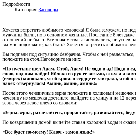
Подробности
Категория:
Заговоры
Хочется встретить любимого человека! Я была замужем, но не
мужчины были, но в основном женатые, Последние 8 лет даже
отношений не было. Все знакомства заканчивались, не успев на
вы мне подскажете, как быть? Хочется встретить любимого чел
Вы подпали под ситуацию безбрачия. Чтобы с ней разделаться, 
положите на стол.Наговорите на них:
«По пустыне шел Адам. Стой, Адам! Не ходи в ад! Поди в са
свою, под ним найди! Яблоко из рук ее возьми, откуси и вн
(имярек) миновало, чтоб кровь в сердце ее заиграла, чтоб в
навек отвернулась! Аминь, аминь, аминь!»
После этого чечевичные зерна положите в холщовый мешочек в 
чечевицу из мешочка достаньте, выйдите на улицу и на 12 пере
зерна через левое плечо со словами:
«Зерна-зерна, разлетайтесь, прорастайте, развивайтесь, бед
По возвращении домой выпейте стакан холодной воды и скажи
«Все будет по-моему! Ключ - замок язык!»