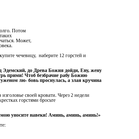
долго. Потом
 таких
чаться. Может,
овека.
купите чечевицу, наберите 12 горстей и
д Эдемский, до Древа Божия дойди, Еву, жену
утрь прими! Чтоб безбрачие рабу Божию
 суженом лю- бовь проснулась, а злая кручина
изголовье своей кровати. Через 2 недели
крестках горстями бросьте
у мою уносите навеки! Аминь, аминь, аминь!»
те: