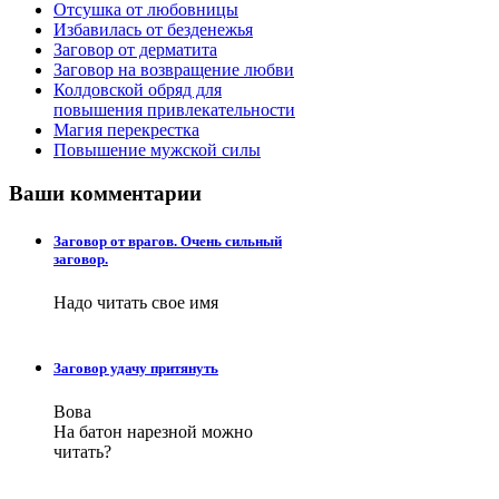
Отсушка от любовницы
Избавилась от безденежья
Заговор от дерматита
Заговор на возвращение любви
Колдовской обряд для
повышения привлекательности
Магия перекрестка
Повышение мужской силы
Ваши
комментарии
Заговор от врагов. Очень сильный
заговор.
Надо читать свое имя
Заговор удачу притянуть
Вова
На батон нарезной можно
читать?