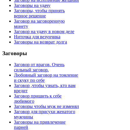
Заговор на исполнение желаний
Заговоры на удачу
Заговоры, чтобы принять
верное решение
Заговор на заговоренную
монету
Заговор на удачу в новом деле
Ниточка для везунчика
Заговоры на возврат долга
Заговоры
Заговор от врагов. Очень
сильный заговор.
Любовный заговор на томление
и скуку по себе
Заговор ,чтобы узнать, кто вам
вредит
Заговор пришить к себе
любимого
Заговоры чтобы муж не изменял
Заговор для присухи женатого
мужчины
Заговоры на привлечение
парней