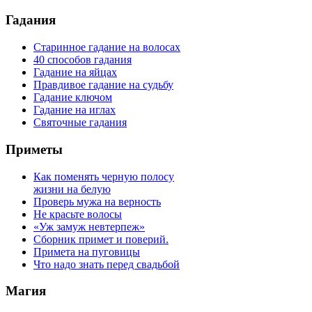
Гадания
Старинное гадание на волосах
40 способов гадания
Гадание на яйцах
Правдивое гадание на судьбу
Гадание ключом
Гадание на иглах
Святочные гадания
Приметы
Как поменять черную полосу
жизни на белую
Проверь мужа на верность
Не красьте волосы
«Уж замуж невтерпеж»
Сборник примет и поверий.
Примета на пуговицы
Что надо знать перед свадьбой
Магия