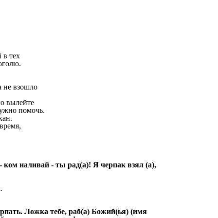
 в тех
оголю.
 не взошло
лю вылейте
нужно помочь.
кан.
время,
 ком наливай - ты рад(а)! Я черпак взял (а),
.
рпать. Ложка тебе, раб(а) Божий(ья) (имя