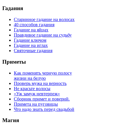
Гадания
Старинное гадание на волосах
40 способов гадания
Гадание на яйцах
Правдивое гадание на судьбу
Гадание ключом
Гадание на иглах
Святочные гадания
Приметы
Как поменять черную полосу
жизни на белую
Проверь мужа на верность
Не красьте волосы
«Уж замуж невтерпеж»
Сборник примет и поверий.
Примета на пуговицы
Что надо знать перед свадьбой
Магия