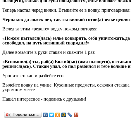
пьющего),только для супа понадобится,зелье вонючее ложко
Теперь настал черед вилки. Втыкайте ее в водку, приговаривая:
Черпаков да ложек нет, так ты вилкой готов(а) зелье цеплят
Вслед за этим «режьте» водку ножом,повторяя:
«Ножом пытался(лась) зелье ковырять, себя уничтожать,да
освободил, на путь истинный снарядил!»
Далее возьмите в руки стакан и скажите 1 раз:
«Вспомнил(а) ты, раб(а) Божий(ья) (имя пьющего), о стакане
решился(ась). Стакан упал, об пол разбился и тебе больше н
Уроните стакан и разбейте его.
Вылейте водку на улице. Кухонные предметы, осколки стакана 
укромном месте.
Н
ашёл
интересное
-
поделись с друзьями!
Поделиться…