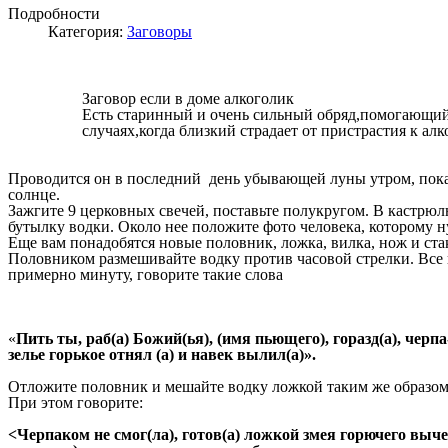
Подробности
Категория:
Заговоры
Заговор если в доме алкоголик
Есть старинный и очень сильный обряд,помогающий
случаях,когда близкий страдает от пристрастия к алк
Проводится он в последний день убывающей луны утром, пока
солнце.
Зажгите 9 церковных свечей, поставьте полукругом. В кастрю
бутылку водки. Около нее положите фото человека, которому 
Еще вам понадобятся новые половник, ложка, вилка, нож и ста
Половником размешивайте водку против часовой стрелки. Все 
примерно минуту, говорите такие слова
«
Пить ты, раб(а) Божий(ья), (имя пьющего), горазд(а), черпа-
зелье горькое отнял (а) и навек вылил(а)».
Отложите половник и мешайте водку ложкой таким же образом
При этом говорите:
<Черпаком не смог(ла), готов(а) ложкой змея горючего выче