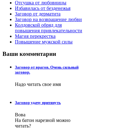
Отсушка от любовницы
Избавилась от безденежья
Заговор от дерматита
Заговор на возвращение любви
Колдовской обряд для
повышения привлекательности
Магия перекрестка
Повышение мужской силы
Ваши
комментарии
Заговор от врагов. Очень сильный
заговор.
Надо читать свое имя
Заговор удачу притянуть
Вова
На батон нарезной можно
читать?