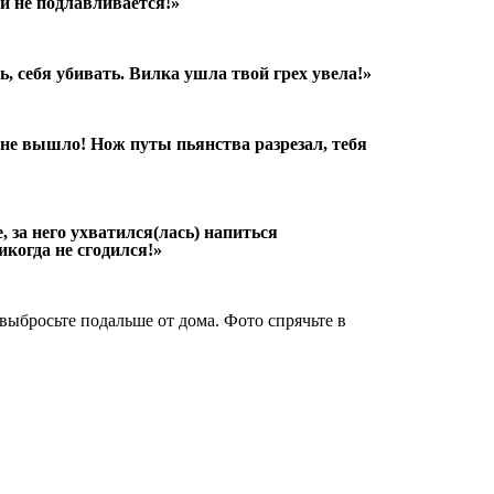
й не подлавливается!»
ь, себя убивать. Вилка ушла твой грех увела!»
 не вышло! Нож путы пьянства разрезал, тебя
, за него ухватился(лась) напиться
икогда не сгодился!»
выбросьте подальше от дома. Фото спрячьте в