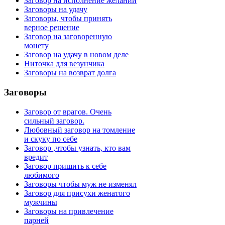
Заговор на исполнение желаний
Заговоры на удачу
Заговоры, чтобы принять
верное решение
Заговор на заговоренную
монету
Заговор на удачу в новом деле
Ниточка для везунчика
Заговоры на возврат долга
Заговоры
Заговор от врагов. Очень
сильный заговор.
Любовный заговор на томление
и скуку по себе
Заговор ,чтобы узнать, кто вам
вредит
Заговор пришить к себе
любимого
Заговоры чтобы муж не изменял
Заговор для присухи женатого
мужчины
Заговоры на привлечение
парней