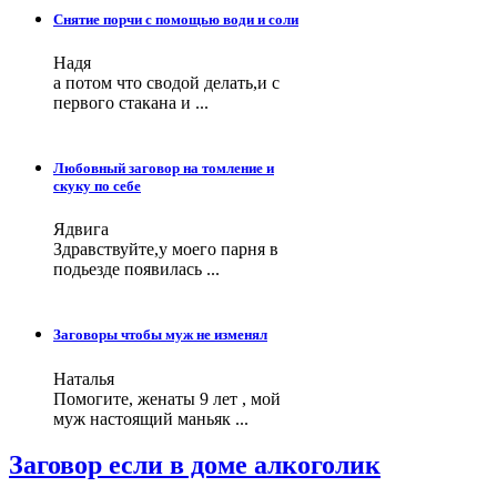
Снятие порчи с помощью води и соли
Надя
а потом что сводой делать,и с
первого стакана и ...
Любовный заговор на томление и
скуку по себе
Ядвига
Здравствуйте,у моего парня в
подьезде появилась ...
Заговоры чтобы муж не изменял
Наталья
Помогите, женаты 9 лет , мой
муж настоящий маньяк ...
Заговор если в доме алкоголик